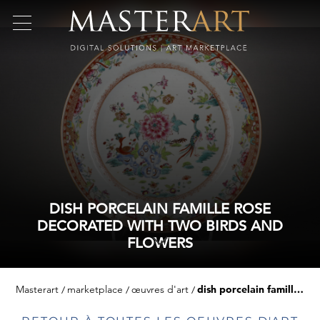
DISH PORCELAIN FAMILLE ROSE
DECORATED WITH TWO BIRDS AND
FLOWERS
Masterart
marketplace
œuvres d'art
dish porcelain famille rose decorated with two birds and flowers