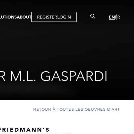
LUTIONS
ABOUT
REGISTER
LOGIN
EN
FR
LLERY
R
IST
MBERSHIP
TUAL TOUR
CTION
 M.L. GASPARDI
RETOUR À TOUTES LES OEUVRES D'ART
FRIEDMANN'S