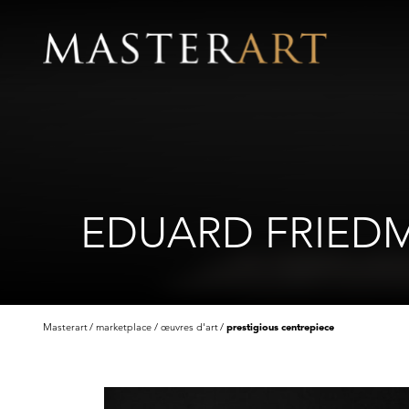
EDUARD FRIEDM
Masterart
marketplace
œuvres d'art
prestigious centrepiece