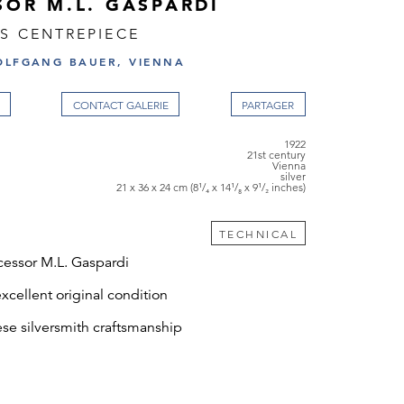
SOR M.L. GASPARDI
S CENTREPIECE
OLFGANG BAUER, VIENNA
CONTACT GALERIE
1922
21st century
Vienna
silver
21 x 36 x 24 cm (8¹/₄ x 14¹/₈ x 9¹/₂ inches)
TECHNICAL
cessor M.L. Gaspardi
excellent original condition
ese silversmith craftsmanship