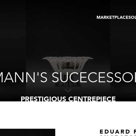
MARKETPLACE
SO
ARTWORKS
GA
GALLERIES
FAI
VIRTUAL TOURS
ART
PUBLICATIONS
ME
EVENTS
VIR
AU
ANN'S SUCECESSOR
PRESTIGIOUS CENTREPIECE
EDUARD 