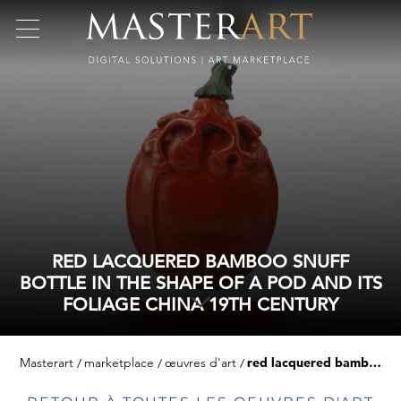
RED LACQUERED BAMBOO SNUFF
BOTTLE IN THE SHAPE OF A POD AND ITS
FOLIAGE CHINA 19TH CENTURY
Masterart
marketplace
œuvres d'art
red lacquered bamboo snuff bottle in the shape of a pod and its foliage china 19th century