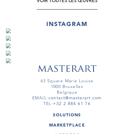
VOIR TOUTES LES ŒUVRES
INSTAGRAM
63 Square Marie Louise
1000 Bruxelles
Belgique
EMAIL:
contact@masterart.com
TEL:
+32 2 884 61 76
SOLUTIONS
GALERIE
MARKETPLACE
FOIRE
OEUVRES D'ART