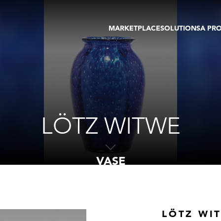
MARKETPLACE
SOLUTIONS
A PR
OEUVRES D'ART
GALERIE
GALERIES
FOIRE
TOURS VIRTUELS
ARTISTE
PUBLICATIONS
MEMBRE
EVENTS
TOUR VIRTUEL
ENCHÈRES
LÖTZ WITWE
VASE
LÖTZ WI