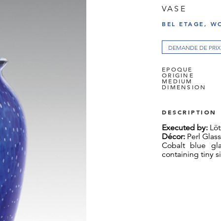
VASE
BEL ETAGE, W
DEMANDE DE PRIX
EPOQUE
ORIGINE
MEDIUM
DIMENSION
DESCRIPTION
Executed by:
Löt
Décor:
Perl Glas
Cobalt blue gla
containing tiny si