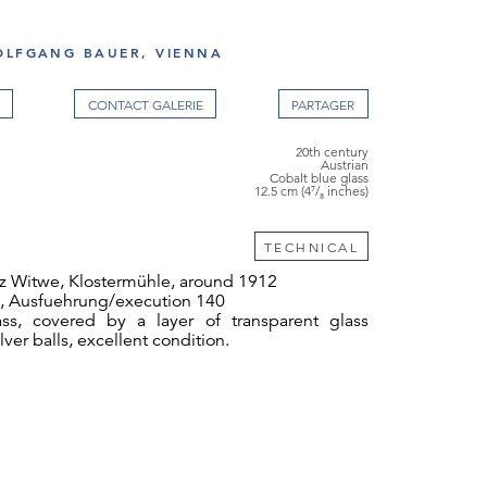
OLFGANG BAUER, VIENNA
CONTACT GALERIE
20th century
Austrian
Cobalt blue glass
12.5 cm (4⁷/₈ inches)
TECHNICAL
z Witwe, Klostermühle, around 1912
s, Ausfuehrung/execution 140
ss, covered by a layer of transparent glass
lver balls, excellent condition.