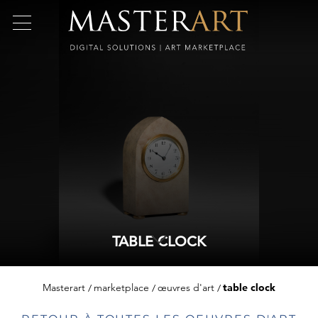
TABLE CLOCK
Masterart
marketplace
œuvres d'art
table clock