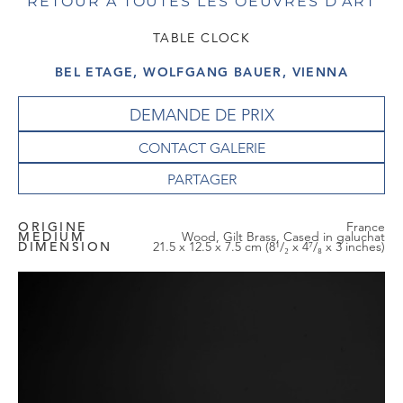
RETOUR À TOUTES LES OEUVRES D'ART
TABLE CLOCK
BEL ETAGE, WOLFGANG BAUER, VIENNA
DEMANDE DE PRIX
CONTACT GALERIE
ORIGINE
France
MEDIUM
Wood, Gilt Brass, Cased in galuchat
DIMENSION
21.5 x 12.5 x 7.5 cm (8¹/₂ x 4⁷/₈ x 3 inches)