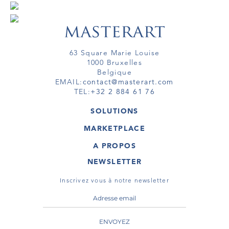
63 Square Marie Louise
1000 Bruxelles
Belgique
EMAIL:
contact@masterart.com
TEL:
+32 2 884 61 76
SOLUTIONS
GALERIE
MARKETPLACE
FOIRE
OEUVRES D'ART
ARTISTE
A PROPOS
GALERIES
MEMBRE
MASTERART
TOURS VIRTUELS
NEWSLETTER
TOUR VIRTUEL
MARKETPLACE FAQ
PUBLICATIONS
CONDITIONS GÉNÉRALES
Inscrivez vous à notre newsletter
ENVOYEZ