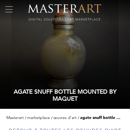
AGATE SNUFF BOTTLE MOUNTED BY
MAQUET
Masterart
marketplace
œuvres d'art
agate snuff bottle mounted by maquet