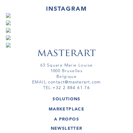
INSTAGRAM
63 Square Marie Louise
1000 Bruxelles
Belgique
EMAIL:
contact@masterart.com
TEL:
+32 2 884 61 76
SOLUTIONS
GALERIE
MARKETPLACE
FOIRE
OEUVRES D'ART
ARTISTE
A PROPOS
GALERIES
MEMBRE
MASTERART
TOURS VIRTUELS
NEWSLETTER
TOUR VIRTUEL