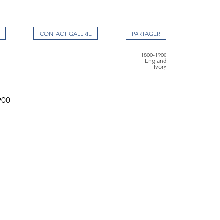
CONTACT GALERIE
1800-1900
England
Ivory
900
d