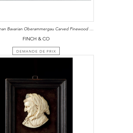
South German Bavarian Oberammergau Carved Pinewood Sculpture of a Female Elephant
FINCH & CO
DEMANDE DE PRIX