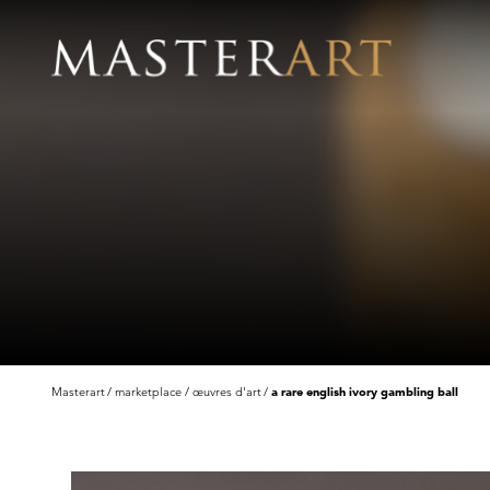
Masterart
marketplace
œuvres d'art
a rare english ivory gambling ball