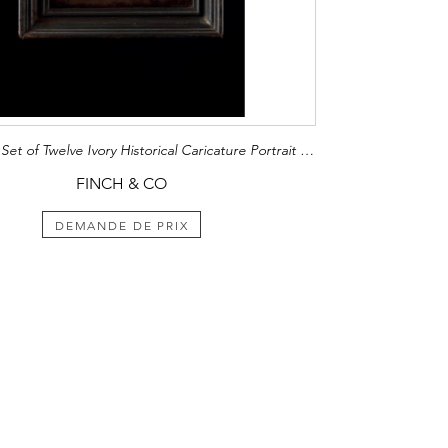
Interesting Set of Twelve Ivory Historical Caricature Portrait Reliefs Depicting some of the Leading Catholic Clergy Responsible for the Revocation of the Edict of Nantes in 1685
FINCH & CO
DEMANDE DE PRIX