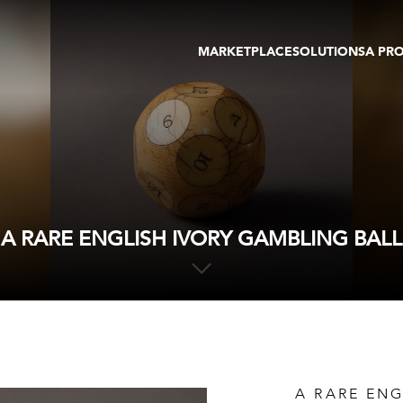
MARKETPLACE
SOLUTIONS
A PR
OEUVRES D'ART
GALERIE
GALERIES
FOIRE
TOURS VIRTUELS
ARTISTE
PUBLICATIONS
MEMBRE
EVENTS
TOUR VIRTUEL
ENCHÈRES
A RARE ENGLISH IVORY GAMBLING BALL
A RARE ENG