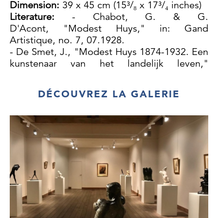
Dimension:
39 x 45 cm (15³/₈ x 17³/₄ inches)
Literature:
- Chabot, G. & G.
D'Acont, "Modest Huys," in: Gand
Artistique, no. 7, 07.1928.
- De Smet, J., "Modest Huys 1874-1932. Een
kunstenaar van het landelijk leven,"
onuitgegeven masterproef (Gent: UGent,
1993).
DÉCOUVREZ LA GALERIE
- D'Haese, J. e.a., Retrosepctieve Modest
Huys, tent.cat. (Deinze: MuDeL, 1974).
- Huys, R. & P., Kunstschilder Modest
Huys (Sint-Baafs-Vijve: Oranje, 1987).
- Oude en Moderne Kunst (Lokeren:
Kunstgalerij De Vuyst, 1989), p. 107, no. 169,
pl. II (ill.).
- Van Doorne, V. & J. De Smet, Modest Huys
1874-1932, tent.cat. (Deinze: Mudel, 1999).