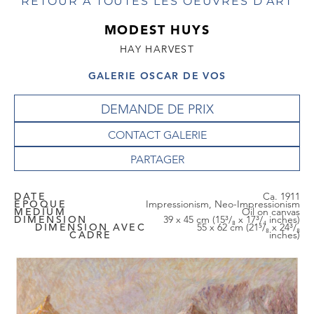
RETOUR À TOUTES LES OEUVRES D'ART
MODEST HUYS
HAY HARVEST
GALERIE OSCAR DE VOS
DEMANDE DE PRIX
CONTACT GALERIE
DATE
Ca. 1911
EPOQUE
Impressionism, Neo-Impressionism
MEDIUM
Oil on canvas
DIMENSION
39 x 45 cm (15³/₈ x 17³/₄ inches)
DIMENSION AVEC
55 x 62 cm (21⁵/₈ x 24³/₈
CADRE
inches)