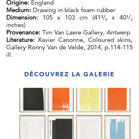
Origine:
England
Medium:
Drawing in black foam rubber
Dimension:
105 x 103 cm (41³/₈ x 40¹/₂
inches)
Provenance:
Tim Van Laere Gallery, Antwerp
Literature:
Xavier Canonne, Coloured skins,
Gallery Ronny Van de Velde, 2014, p.114-115
ill.
Exhibition:
Knokke, Gallery Ronny Van de
Velde, Coloured skins, 2014
DÉCOUVREZ LA GALERIE