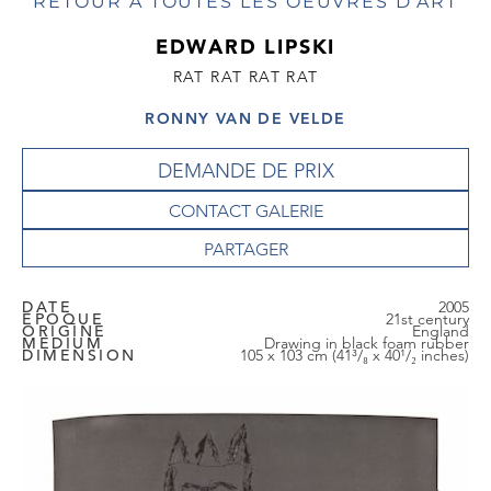
RETOUR À TOUTES LES OEUVRES D'ART
EDWARD LIPSKI
RAT RAT RAT RAT
RONNY VAN DE VELDE
DEMANDE DE PRIX
CONTACT GALERIE
DATE
2005
EPOQUE
21st century
ORIGINE
England
MEDIUM
Drawing in black foam rubber
DIMENSION
105 x 103 cm (41³/₈ x 40¹/₂ inches)