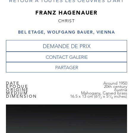
RETOUR À TOUTES LES OEUVRES D'ART
FRANZ HAGENAUER
CHRIST
BEL ETAGE, WOLFGANG BAUER, VIENNA
DEMANDE DE PRIX
CONTACT GALERIE
DATE
Around 1950
EPOQUE
20th century
ORIGINE
Austria
MEDIUM
Mahogany, Carved brass
DIMENSION
16.5 x 13 cm (6¹/₂ x 5¹/₈ inches)