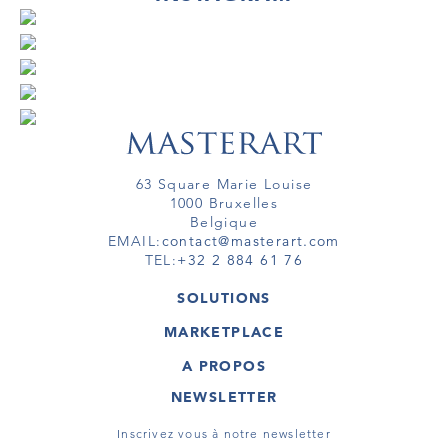
63 Square Marie Louise
1000 Bruxelles
Belgique
EMAIL:
contact@masterart.com
TEL:
+32 2 884 61 76
SOLUTIONS
GALERIE
MARKETPLACE
FOIRE
OEUVRES D'ART
ARTISTE
A PROPOS
GALERIES
MEMBRE
MASTERART
TOURS VIRTUELS
NEWSLETTER
TOUR VIRTUEL
MARKETPLACE FAQ
PUBLICATIONS
CONDITIONS GÉNÉRALES
Inscrivez vous à notre newsletter