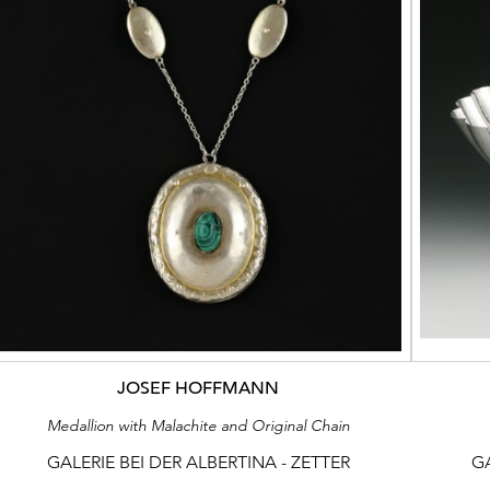
JOSEF HOFFMANN
Medallion with Malachite and Original Chain
GALERIE BEI DER ALBERTINA - ZETTER
GA