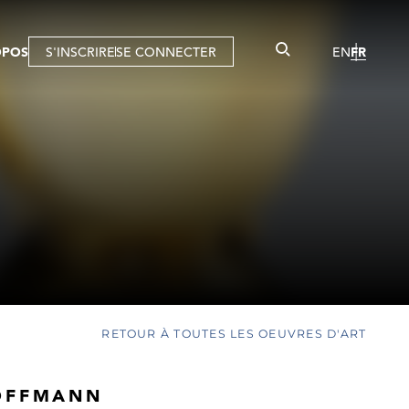
OPOS
S'INSCRIRE
SE CONNECTER
EN
FR
RETOUR À TOUTES LES OEUVRES D'ART
OFFMANN