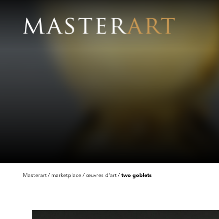
Masterart
marketplace
œuvres d'art
two goblets