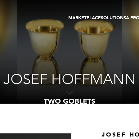
MARKETPLACE
SOLUTIONS
A PR
OEUVRES D'ART
GALERIE
GALERIES
FOIRE
TOURS VIRTUELS
ARTISTE
PUBLICATIONS
MEMBRE
EVENTS
TOUR VIRTUEL
ENCHÈRES
JOSEF HOFFMANN
TWO GOBLETS
JOSEF H