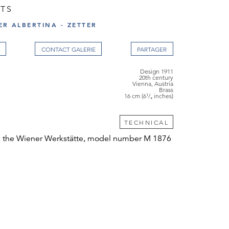
TS
ER ALBERTINA - ZETTER
CONTACT GALERIE
Design 1911
20th century
Vienna, Austria
Brass
16 cm (6¹/₄ inches)
TECHNICAL
 the Wiener Werkstätte, model number M 1876