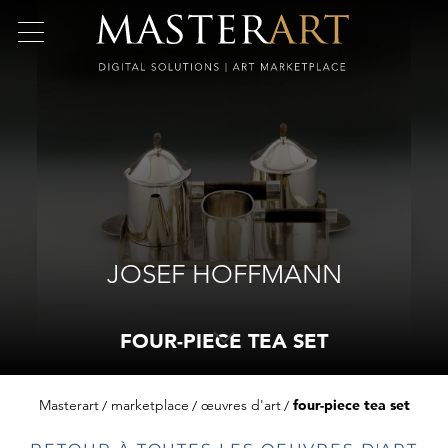
JOSEF HOFFMANN
FOUR-PIECE TEA SET
Masterart
marketplace
œuvres d'art
four-piece tea set