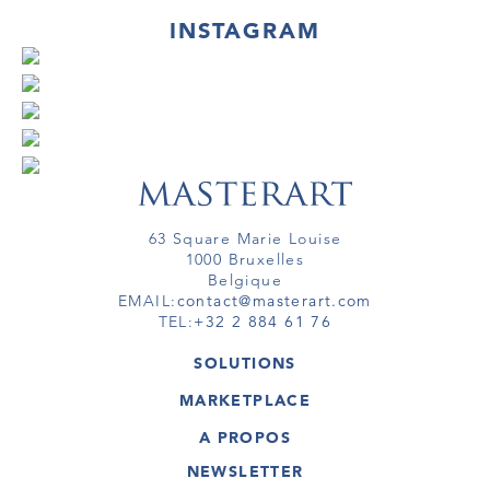
INSTAGRAM
63 Square Marie Louise
1000 Bruxelles
Belgique
EMAIL:
contact@masterart.com
TEL:
+32 2 884 61 76
SOLUTIONS
GALERIE
MARKETPLACE
FOIRE
OEUVRES D'ART
ARTISTE
A PROPOS
GALERIES
MEMBRE
MASTERART
TOURS VIRTUELS
NEWSLETTER
TOUR VIRTUEL
MARKETPLACE FAQ