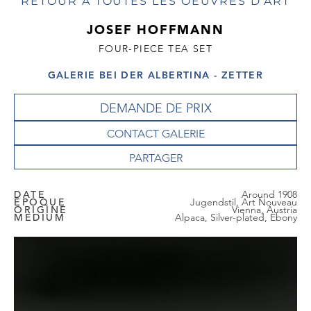
RETOUR À TOUTES LES OEUVRES D'ART
JOSEF HOFFMANN
FOUR-PIECE TEA SET
GALERIE BEI DER ALBERTINA - ZETTER
DEMANDE DE PRIX
CONTACT GALERIE
DATE
Around 1908
EPOQUE
Jugendstil, Art Nouveau
ORIGINE
Vienna, Austria
MEDIUM
Alpaca, Silver-plated, Ebony