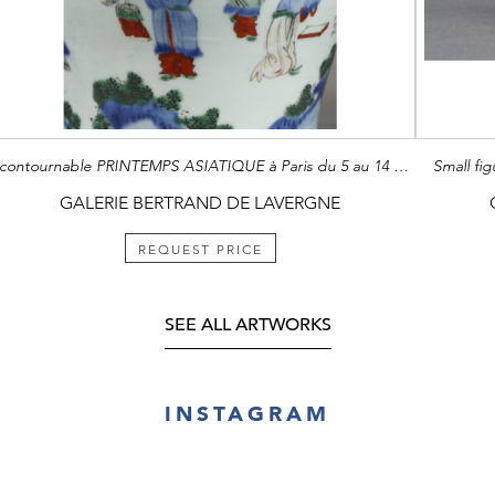
Incontournable PRINTEMPS ASIATIQUE à Paris du 5 au 14 Juin 2025 8ème Edition Le Printemps Asiatique Paris réunit marchands, maisons de vente aux enchères et musées. Ils sont spécialisés dans une grande variété d'art asiatique ancien et moderne, y compris l'art chinois, japonais, coréen, indien, islamique et moyen-oriental, himalayen et d'Asie centrale, d'Asie du Sud-Est.
Small fi
GALERIE BERTRAND DE LAVERGNE
REQUEST PRICE
SEE ALL ARTWORKS
INSTAGRAM