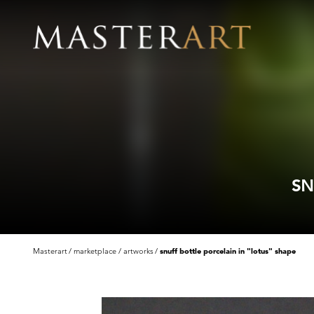
SN
Masterart
marketplace
artworks
snuff bottle porcelain in "lotus" shape