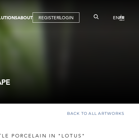
LUTIONS
ABOUT
REGISTER
LOGIN
EN
FR
LLERY
R
IST
MBERSHIP
TUAL TOUR
CTION
APE
BACK TO ALL ARTWORKS
LE PORCELAIN IN "LOTUS"