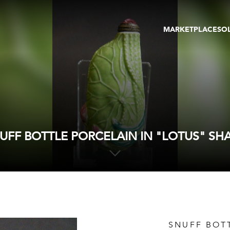
MARKETPLACE
SO
ARTWORKS
GA
GALLERIES
FAI
VIRTUAL TOURS
ART
PUBLICATIONS
ME
EVENTS
VIR
AU
UFF BOTTLE PORCELAIN IN "LOTUS" SH
SNUFF BOTT