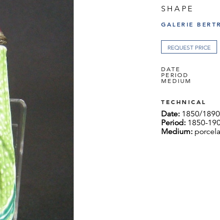
SHAPE
GALERIE BERT
REQUEST PRICE
DATE
PERIOD
MEDIUM
TECHNICAL
Date:
1850/189
Period:
1850-190
Medium:
porcela