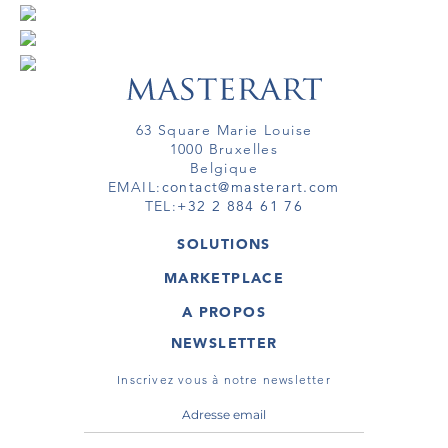
63 Square Marie Louise
1000 Bruxelles
Belgique
EMAIL:
contact@masterart.com
TEL:
+32 2 884 61 76
SOLUTIONS
GALERIE
MARKETPLACE
FOIRE
OEUVRES D'ART
ARTISTE
A PROPOS
GALERIES
MEMBRE
MASTERART
TOURS VIRTUELS
NEWSLETTER
TOUR VIRTUEL
MARKETPLACE FAQ
PUBLICATIONS
CONDITIONS GÉNÉRALES
Inscrivez vous à notre newsletter