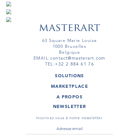
63 Square Marie Louise
1000 Bruxelles
Belgique
EMAIL:
contact@masterart.com
TEL:
+32 2 884 61 76
SOLUTIONS
GALERIE
MARKETPLACE
FOIRE
OEUVRES D'ART
ARTISTE
A PROPOS
GALERIES
MEMBRE
MASTERART
TOURS VIRTUELS
NEWSLETTER
TOUR VIRTUEL
MARKETPLACE FAQ
PUBLICATIONS
CONDITIONS GÉNÉRALES
Inscrivez vous à notre newsletter